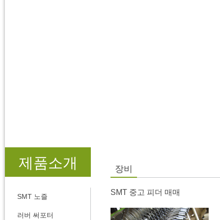
제품소개
장비
SMT 중고 피더 매매
SMT 노즐
러버 써포터