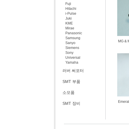
Fuji
Hitachi
i-Pulse
Juki
KME
Mirae
Panasonic
Samsung
MG &
Sanyo
Siemens
Sony
Universal
Yamaha
러버 써포터
SMT 부품
소모품
Emera
SMT 장비