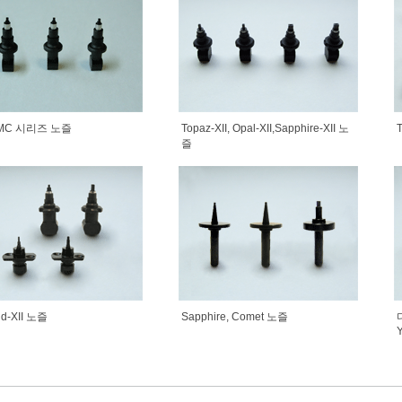
 MC 시리즈 노즐
Topaz-XII, Opal-XII,Sapphire-XII 노
즐
ld-XII 노즐
Sapphire, Comet 노즐