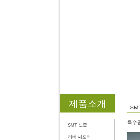
제품소개
SM
특수공
SMT 노즐
러버 써포터