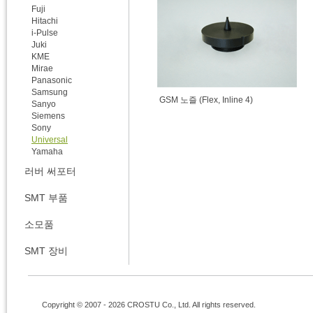
Fuji
Hitachi
i-Pulse
Juki
KME
Mirae
Panasonic
Samsung
GSM 노즐 (Flex, Inline 4)
Sanyo
Siemens
Sony
Universal
Yamaha
러버 써포터
SMT 부품
소모품
SMT 장비
Copyright © 2007 - 2026 CROSTU Co., Ltd. All rights reserved.