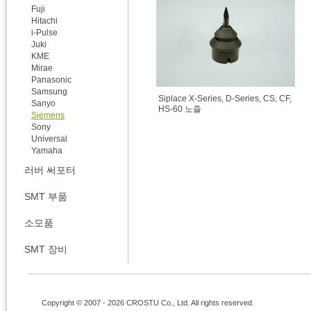
Fuji
Hitachi
i-Pulse
Juki
KME
Mirae
Panasonic
Samsung
Siplace X-Series, D-Series, CS, CF,
Sanyo
HS-60 노즐
Siemens
Sony
Universal
Yamaha
러버 써포터
SMT 부품
소모품
SMT 장비
Copyright © 2007 - 2026 CROSTU Co., Ltd. All rights reserved.