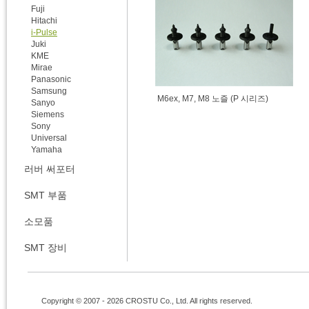
Fuji
Hitachi
i-Pulse
Juki
KME
Mirae
Panasonic
Samsung
M6ex, M7, M8 노즐 (P 시리즈)
Sanyo
Siemens
Sony
Universal
Yamaha
러버 써포터
SMT 부품
소모품
SMT 장비
Copyright © 2007 - 2026 CROSTU Co., Ltd. All rights reserved.